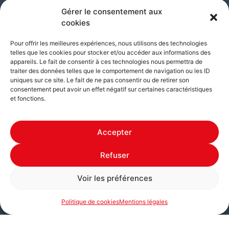
Samedi
: 08h30 – 12h00
Gérer le consentement aux
cookies
Atelier
Pour offrir les meilleures expériences, nous utilisons des technologies
Du lundi au jeudi
:
telles que les cookies pour stocker et/ou accéder aux informations des
appareils. Le fait de consentir à ces technologies nous permettra de
8h30 – 12h00 |
13:00 – 17:30
traiter des données telles que le comportement de navigation ou les ID
Vendredi
: 08h30 – 12h00 |
13:00 – 16h30
uniques sur ce site. Le fait de ne pas consentir ou de retirer son
Samedi
: FERMÉ
consentement peut avoir un effet négatif sur certaines caractéristiques
et fonctions.
Contactez-nous
Accepter
Refuser
Voir les préférences
© 2025 – Ets. Jamoulle, tous droits réservés.
Politique de cookies
Mentions légales
Mentions légales