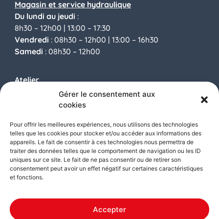
Magasin et service
hydraulique
Du lundi au jeudi
:
8h30 – 12h00 |
13:00 – 17:30
Vendredi
: 08h30 – 12h00 |
13:00 – 16h30
Samedi
: 08h30 – 12h00
Atelier
Du lundi au jeudi
:
Gérer le consentement aux
8h30 – 12h00 |
13:00 – 17:30
cookies
Vendredi
: 08h30 – 12h00 |
13:00 – 16h30
Pour offrir les meilleures expériences, nous utilisons des technologies
Samedi
: FERMÉ
telles que les cookies pour stocker et/ou accéder aux informations des
appareils. Le fait de consentir à ces technologies nous permettra de
traiter des données telles que le comportement de navigation ou les ID
uniques sur ce site. Le fait de ne pas consentir ou de retirer son
Contactez-nous
consentement peut avoir un effet négatif sur certaines caractéristiques
et fonctions.
Accepter